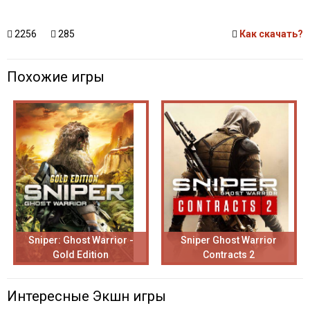
2256
285
Как скачать?
Похожие игры
Sniper: Ghost Warrior -
Sniper Ghost Warrior
Gold Edition
Contracts 2
Интересные Экшн игры