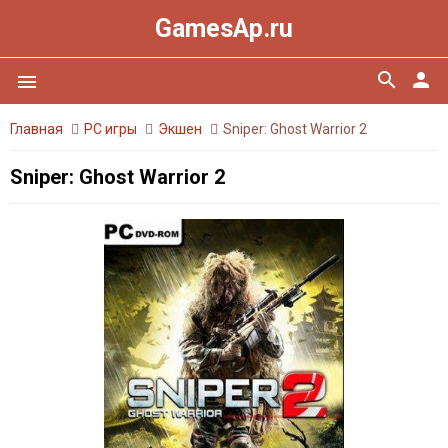
GamesAp.ru
search
person
menu
Главная
PC игры
Экшен
Sniper: Ghost Warrior 2
Sniper: Ghost Warrior 2