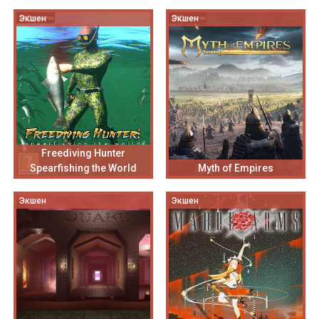
Экшен
Экшен
Freediving Hunter
Spearfishing the World
Myth of Empires
Экшен
Экшен