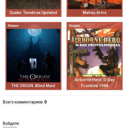
Quake: Tenebrae Updated
Mahou Arms
Экшен
Экшен
Airborne Hero: D-Day
THE ORIGIN: Blind Maid
Frontline 1944
Всего комментариев
:
0
Войдите: