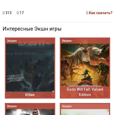
313
17
Как скачать?
Интересные Экшн игры
Экшен
Экшен
Gods Will Fall: Valiant
Юбик
Edition
Экшен
Экшен