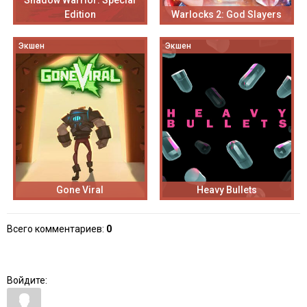
Shadow Warrior: Special
Edition
Warlocks 2: God Slayers
Экшен
Экшен
Gone Viral
Heavy Bullets
Всего комментариев
:
0
Войдите: