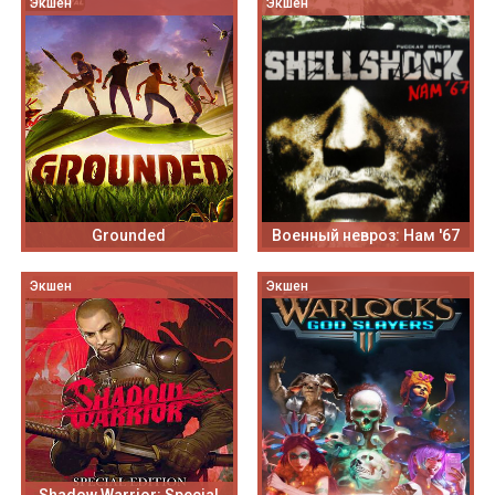
Экшен
Экшен
Grounded
Военный невроз: Нам '67
Экшен
Экшен