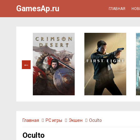
GamesAp.ru
ГЛАВНАЯ
НОВ
Главная
PC игры
Экшен
Oculto
Oculto