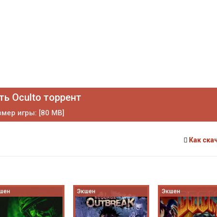
ть Oculto торрент
мер игры: [80 MB]
Как ска
шен
Экшен
Экшен