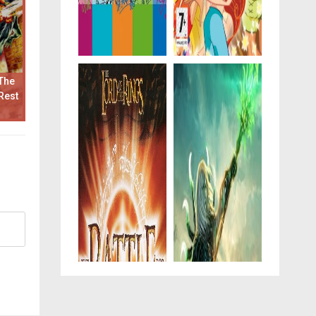
The
Rest