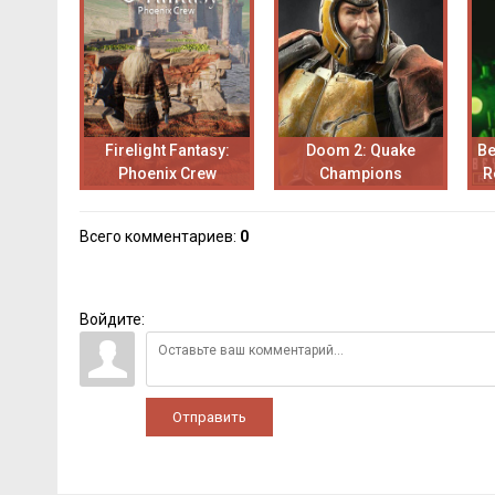
Firelight Fantasy:
Doom 2: Quake
Be
Phoenix Crew
Champions
R
Всего комментариев
:
0
Войдите:
Отправить