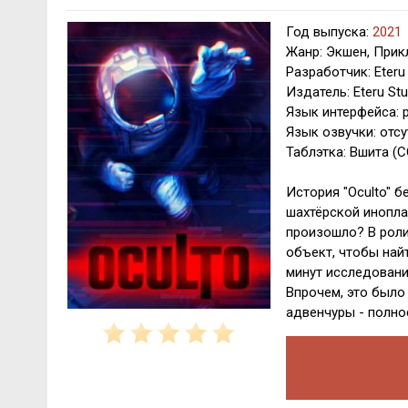
Год выпуска:
2021
Жанр: Экшен, При
Разработчик: Eteru
Издатель: Eteru Stu
Язык интерфейса: р
Язык озвучки: отсу
Таблэтка: Вшита (
История "Oculto" б
шахтёрской инопла
произошло? В роли
объект, чтобы най
минут исследования
Впрочем, это было
адвенчуры - полно