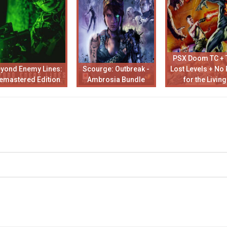
PSX Doom TC + 
yond Enemy Lines:
Scourge: Outbreak -
Lost Levels + No 
emastered Edition
Ambrosia Bundle
for the Living