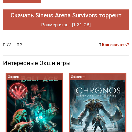
Скачать Sineus Arena Survivors торрент
Размер игры: [1.31 GB]
77
2
Как скачать?
Интересные Экшн игры
Экшен
Экшен