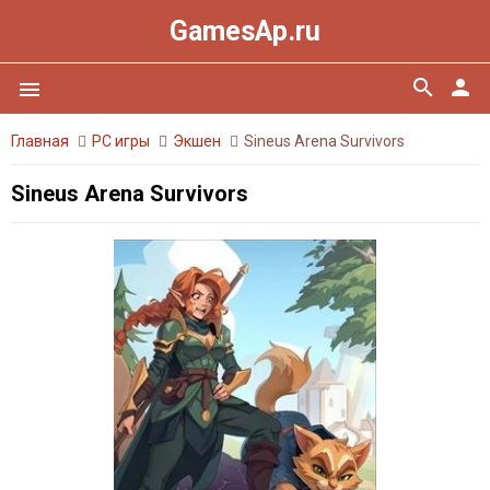
GamesAp.ru
search
person
menu
Главная
PC игры
Экшен
Sineus Arena Survivors
Sineus Arena Survivors