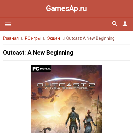
GamesAp.ru
search
person
menu
Главная
PC игры
Экшен
Outcast: A New Beginning
Outcast: A New Beginning