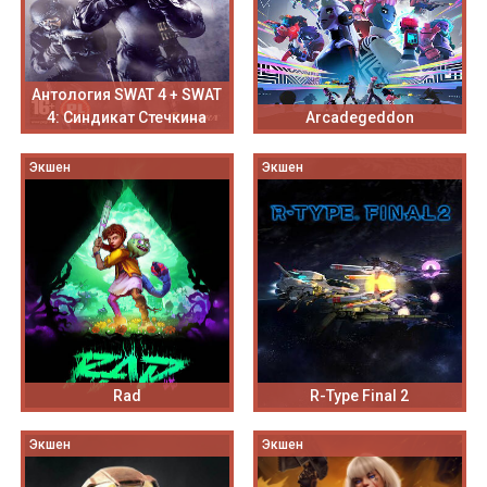
Антология SWAT 4 + SWAT
4: Синдикат Стечкина
Arcadegeddon
Экшен
Экшен
Rad
R-Type Final 2
Экшен
Экшен