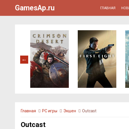
GamesAp.ru
ГЛАВНАЯ
НОВ
Главная
PC игры
Экшен
Outcast
Outcast