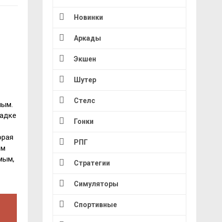
Новинки
Аркады
Экшен
Шутер
Стелс
ным.
гадке
Гонки
орая
РПГ
ом
мым,
Стратегии
Симуляторы
Спортивные