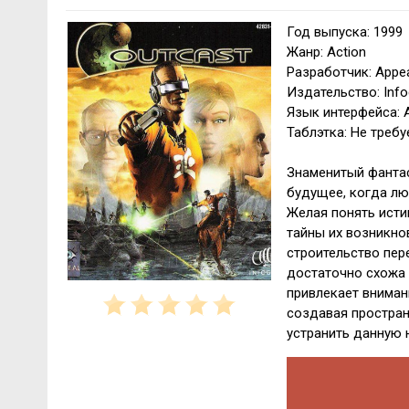
Год выпуска: 1999
Жанр: Action
Разработчик: Appe
Издательство: Inf
Язык интерфейса: 
Таблэтка: Не требу
Знаменитый фантас
будущее, когда лю
Желая понять исти
тайны их возникно
строительство пер
достаточно схожа 
привлекает вниман
создавая простран
устранить данную н