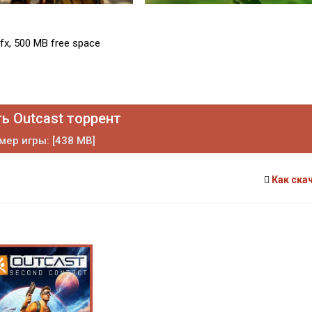
fx, 500 MB free space
ь Outcast торрент
мер игры: [438 MB]
Как ска