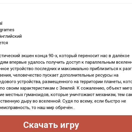
al
ogrames
Английский
ется
тический экшен конца 90-х, который переносит нас в далёкое
дям впервые удалось получить доступ к параллельным вселен
нное устройство последних и максимально приблизиться к раз
вения, человечество пускает дополнительные ресурсы на
едового устройства, размещенного на территории планеты, кот
по своим характеристикам с Землей. К сожалению, объект миг
ие местных гуманоидов, которые уничтожают механизм, тем са
ственную дыру во вселенной. Судя по всему, если быстро не
еисправность, то наш мир обречён...
Скачать игру