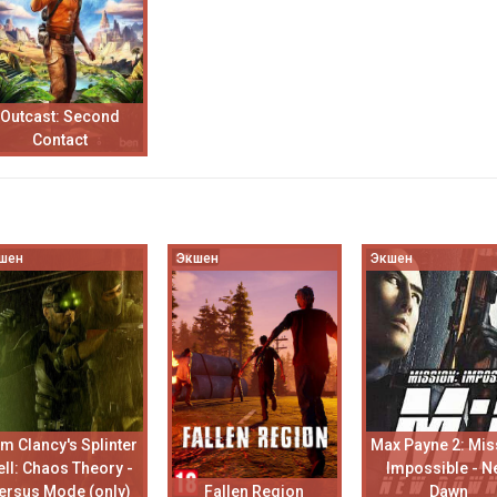
Outcast: Second
Contact
шен
Экшен
Экшен
m Clancy's Splinter
Max Payne 2: Mis
ell: Chaos Theory -
Impossible - N
ersus Mode (only)
Fallen Region
Dawn