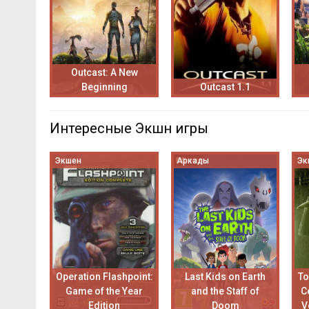
Outcast: A New
Beginning
Outcast 1.1
Интересные Экшн игры
Экшен
Аркады
Эк
Operation Flashpoint:
Last Kids on Earth
To
Game of the Year
and the Staff of
C
Edition
Doom
V