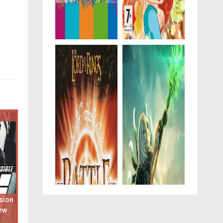
sion
ew