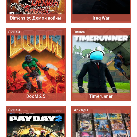
Dimensity: Демон войны
Iraq War
Экшен
Экшен
DooM 2.5
Timerunner
Экшен
Аркады