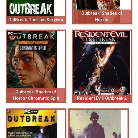
Outbreak: Shades of
OutBreak: The Last Survivor
Horror
Outbreak: Shades of
Horror Chromatic Split
Resident Evil: Outbreak 2