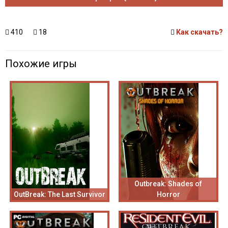
410
18
Как скачать?
Похожие игры
Outbreak: Shades of
OutBreak: The Last Survivor
Horror