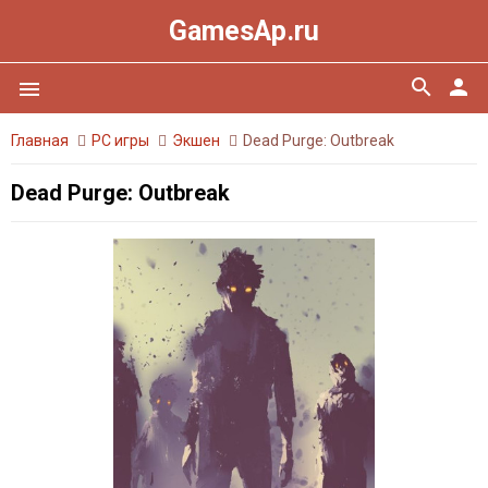
GamesAp.ru
search
person
menu
Главная
PC игры
Экшен
Dead Purge: Outbreak
Dead Purge: Outbreak