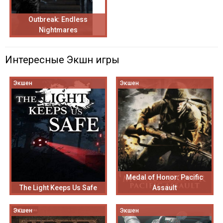
Outbreak: Endless
Nightmares
Интересные Экшн игры
Экшен
Экшен
Medal of Honor: Pacific
The Light Keeps Us Safe
Assault
Экшен
Экшен