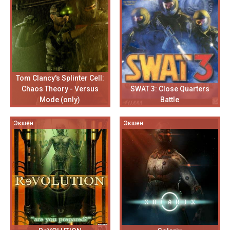
Tom Clancy's Splinter Cell:
Chaos Theory - Versus
SWAT 3: Close Quarters
Mode (only)
Battle
Экшен
Экшен