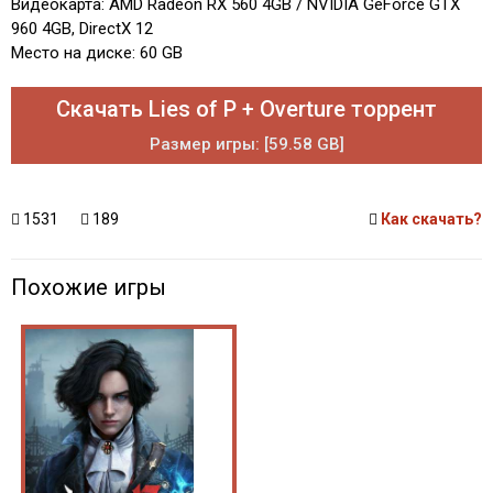
Видеокарта: AMD Radeon RX 560 4GB / NVIDIA GeForce GTX
960 4GB, DirectX 12
Место на диске: 60 GB
Скачать Lies of P + Overture торрент
Размер игры: [59.58 GB]
1531
189
Как скачать?
Похожие игры