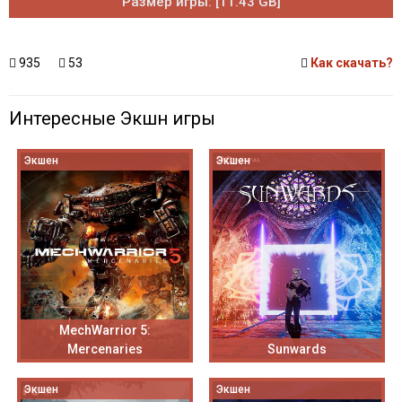
Размер игры: [11.43 GB]
935
53
Как скачать?
Интересные Экшн игры
Экшен
Экшен
MechWarrior 5:
Mercenaries
Sunwards
Экшен
Экшен