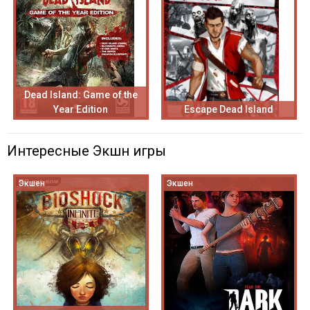
Dead Island: Game of the
Year Edition
Escape Dead Island
Интересные Экшн игры
Экшен
Экшен