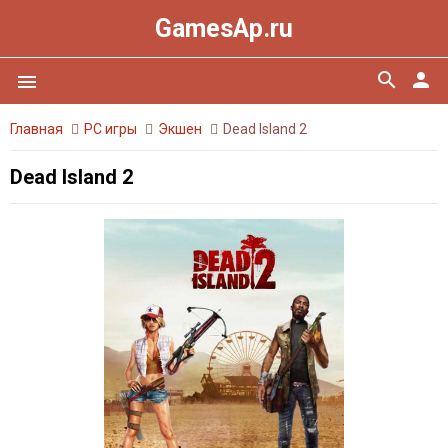
GamesAp.ru
search
person
menu
Главная
PC игры
Экшен
Dead Island 2
Dead Island 2