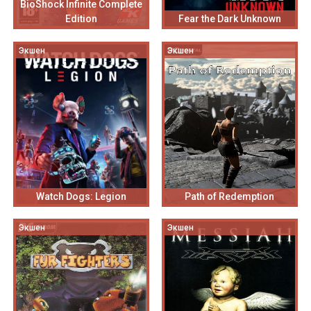
BioShock Infinite Complete
Edition
Fear the Dark Unknown
Экшен
Экшен
Watch Dogs: Legion
Path of Redemption
Экшен
Экшен