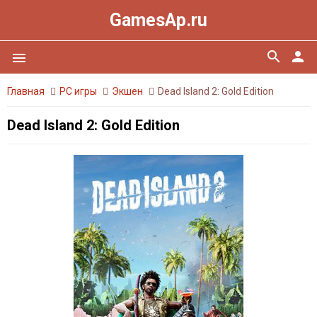
GamesAp.ru
search
person
menu
Главная
PC игры
Экшен
Dead Island 2: Gold Edition
Dead Island 2: Gold Edition