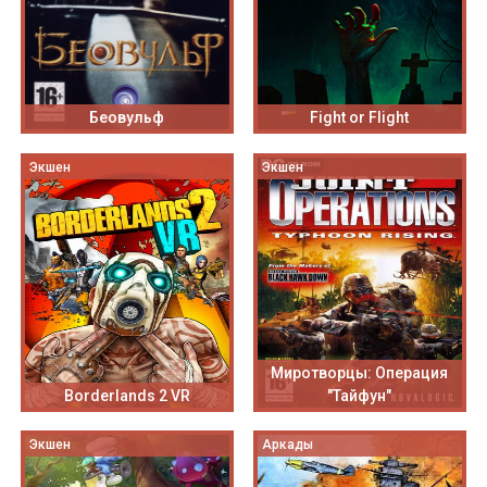
Беовульф
Fight or Flight
Экшен
Экшен
Миротворцы: Операция
Borderlands 2 VR
"Тайфун"
Экшен
Аркады