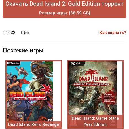
Скачать Dead Island 2: Gold Edition торрент
Размер игры: [38.59 GB]
1032
56
Как скачать?
Похожие игры
Dead Island: Game of the
Dead Island Retro Revenge
Year Edition