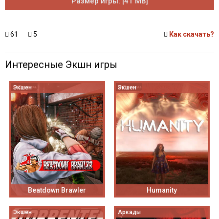
Размер игры: [41 MB]
61
5
Как скачать?
Интересные Экшн игры
Экшен
Экшен
Beatdown Brawler
Humanity
Экшен
Аркады