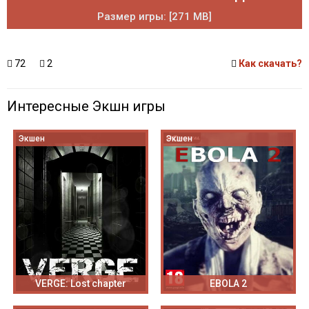
Размер игры: [271 MB]
72
2
Как скачать?
Интересные Экшн игры
Экшен
Экшен
VERGE: Lost chapter
EBOLA 2