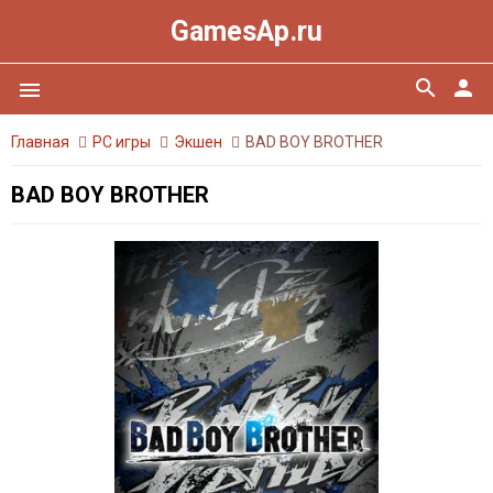
GamesAp.ru
search
person
menu
Главная
PC игры
Экшен
BAD BOY BROTHER
BAD BOY BROTHER