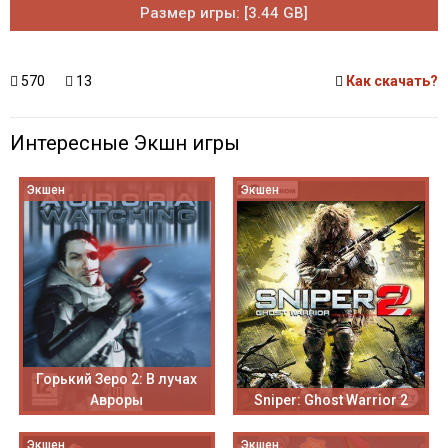
Размер игры: [3.44 GB]
570
13
Как скачать?
Интересные Экшн игры
Экшен
Экшен
Горький Зеро 2: В лучах
Авроры
Sniper: Ghost Warrior 2
Экшен
Экшен