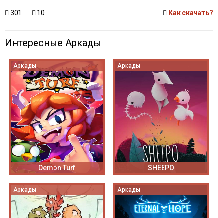
301
10
Как скачать?
Интересные Аркады
Аркады
Аркады
Demon Turf
SHEEPO
Аркады
Аркады