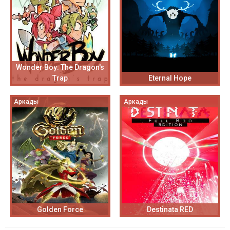
Wonder Boy: The Dragon's
Trap
Eternal Hope
Аркады
Аркады
Golden Force
Destinata RED