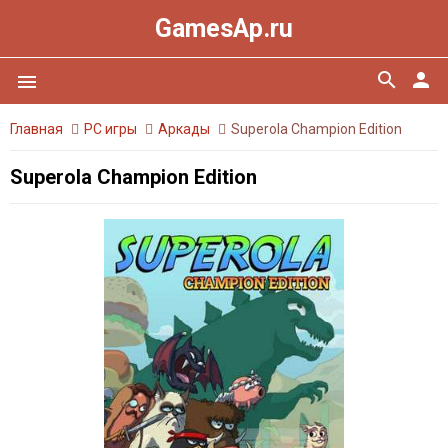
GamesAp.ru
search
person
menu
Главная
PC игры
Аркады
Superola Champion Edition
Superola Champion Edition