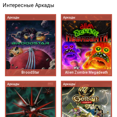
Интересные Аркады
Аркады
Аркады
BroodStar
Alien Zombie Megadeath
Аркады
Аркады