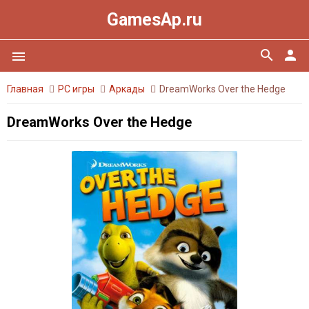
GamesAp.ru
search
person
menu
Главная
PC игры
Аркады
DreamWorks Over the Hedge
DreamWorks Over the Hedge