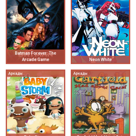
Batman Forever: The
Arcade Game
Neon White
Аркады
Аркады