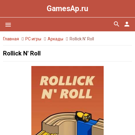
GamesAp.ru
search
person
menu
Главная
PC игры
Аркады
Rollick N' Roll
Rollick N' Roll