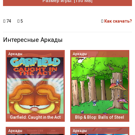
Размер игры: [150 MB]
74
5
Как скачать?
Интересные Аркады
Аркады
Аркады
Garfield: Caught in the Act
Blip & Blop: Balls of Steel
Аркады
Аркады