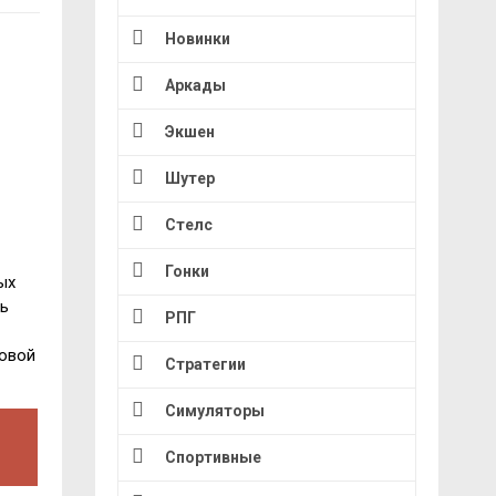
Новинки
Аркады
Экшен
Шутер
Стелс
Гонки
ых
сь
РПГ
ловой
Стратегии
Симуляторы
Спортивные