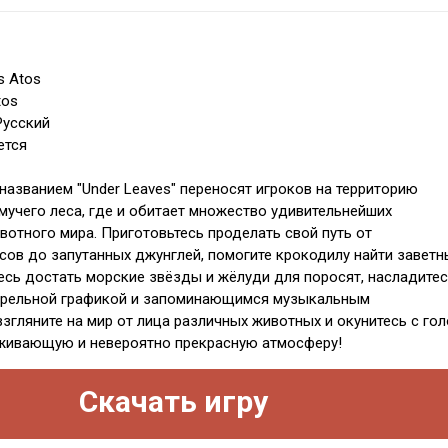
s Atos
tos
Русский
ется
названием "Under Leaves" переносят игроков на территорию
мучего леса, где и обитает множество удивительнейших
вотного мира. Приготовьтесь проделать свой путь от
сов до запутанных джунглей, помогите крокодилу найти заветн
тесь достать морские звёзды и жёлуди для поросят, насладите
арельной графикой и запоминающимся музыкальным
згляните на мир от лица различных животных и окунитесь с го
аживающую и невероятно прекрасную атмосферу!
Скачать игру