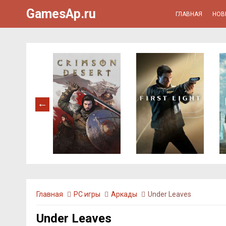
GamesAp.ru
ГЛАВНАЯ
НОВ
Главная
PC игры
Аркады
Under Leaves
Under Leaves