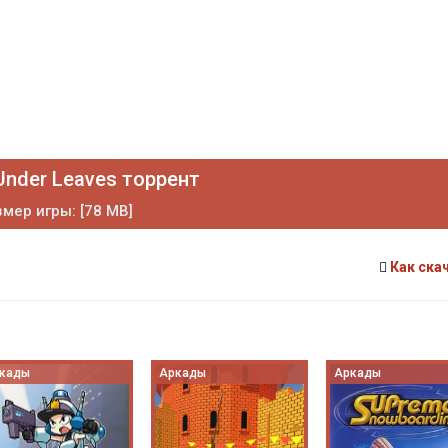
Under Leaves торрент
мер игры: [78 MB]
Как ска
кады
Аркады
Аркады