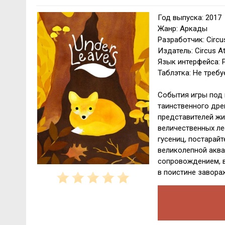
Год выпуска: 2017
Жанр: Аркады
Разработчик: Circu
Издатель: Circus A
Язык интерфейса: 
Таблэтка: Не требу
События игры под 
таинственного дре
представителей жи
величественных ле
гусениц, постарай
великолепной акв
сопровождением, в
в поистине завор