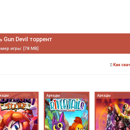
 Gun Devil торрент
мер игры: [78 MB]
Как ска
кады
Аркады
Аркады