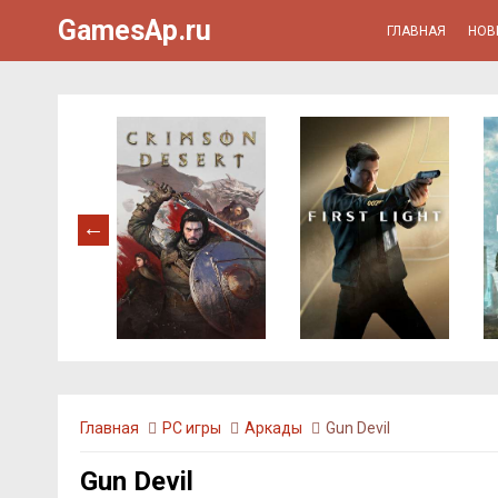
GamesAp.ru
ГЛАВНАЯ
НОВ
Главная
PC игры
Аркады
Gun Devil
Gun Devil