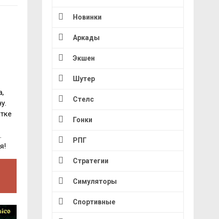
Новинки
Аркады
Экшен
Шутер
а,
Стелс
у.
атке
Гонки
.
РПГ
я!
Стратегии
Симуляторы
Спортивные