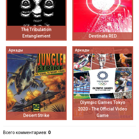
The Tribulation
Entanglement
Destinata RED
Аркады
Аркады
Olympic Games Tokyo
2020 - The Official Video
Desert Strike
Game
Всего комментариев
:
0