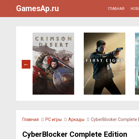
GamesAp.ru
ГЛАВНАЯ
НОВ
Главная
PC игры
Аркады
CyberBlocker Complete E
CyberBlocker Complete Edition