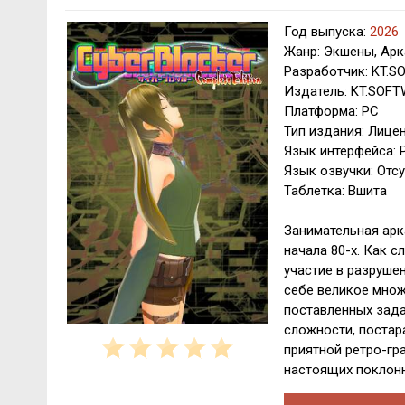
Год выпуска:
2026
Жанр: Экшены, Ар
Разработчик: KT.
Издатель: KT.SOF
Платформа: PC
Тип издания: Лице
Язык интерфейса: 
Язык озвучки: Отсу
Таблетка: Вшита
Занимательная арк
начала 80-х. Как с
участие в разруше
себе великое множ
поставленных зада
сложности, постар
приятной ретро-гр
настоящих поклонн