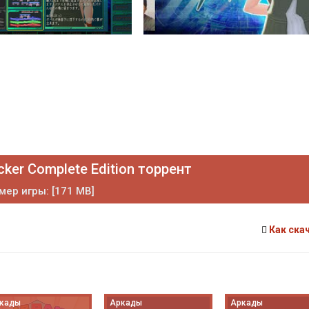
ker Complete Edition торрент
мер игры: [171 MB]
Как ска
кады
Аркады
Аркады