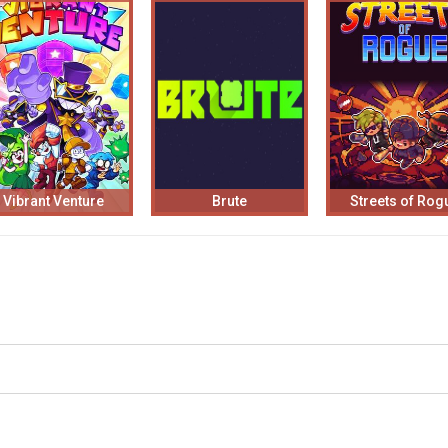
Vibrant Venture
Brute
Streets of Rog