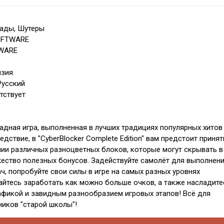
кады, Шутеры
SOFTWARE
TWARE
нзия
Русский
тствует
адная игра, выполненная в лучших традициях популярных хитов
ледствие, в "CyberBlocker Complete Edition" вам предстоит принят
нии различных разноцветных блоков, которые могут скрывать в
ество полезных бонусов. Задействуйте самолёт для выполнен
ч, попробуйте свои силы в игре на самых разных уровнях
айтесь заработать как можно больше очков, а также насладите
афикой и завидным разнообразием игровых этапов! Всё для
иков "старой школы"!