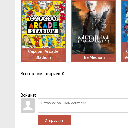
Capcom Arcade
Stadium
The Medium
V
Всего комментариев
:
0
Войдите:
Отправить