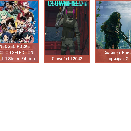
NEOGEO POCKET
COLOR SELECTION
Снайпер: Вои
ol. 1 Steam Edition
Clownfield 2042
призрак 2