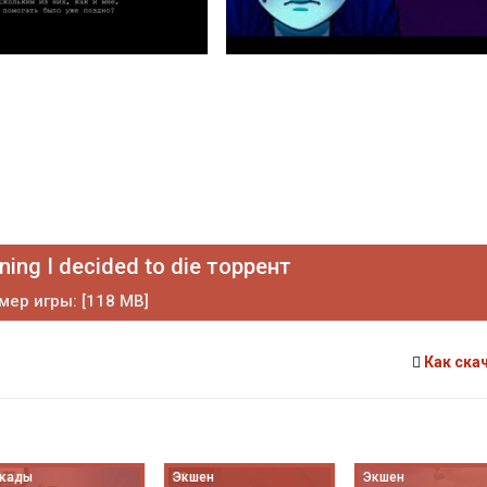
ning I decided to die торрент
мер игры: [118 MB]
Как ска
кады
Экшен
Экшен