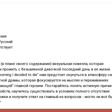
нзия
Русский
тствует
(в плане своего содержания) визуальная новелла, которая
м прожить с безымянной девочкой последний день в её жизни.
morning I decided to die" нам предстоит окунуться в атмосферу с
ной драмы, которая фокусируется на мыслях и переживаниях
сающей" главной героини. Постарайтесь понять истинную причин
ойств, научитесь существовать в условиях полного отсутствия
жки и получите ответ на главный из вопросов - могло ли всё б
?