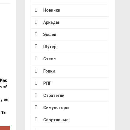
Новинки
Аркады
Экшен
Шутер
Стелс
Гонки
 Как
РПГ
амой
Стратегии
у её
Симуляторы
ыть
Спортивные