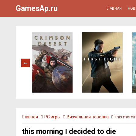
GamesAp.ru
ГЛАВНАЯ
НОВ
Главная
PC игры
Визуальная новелла
this mornin
this morning I decided to die