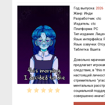
Год выпуска:
2026
Жанр: Инди
Разработчик: ctc
Издатель: ctc
Платформа: PC
Тип издания: Лице
Язык интерфейса: 
Язык озвучки: Отсу
Таблетка: Вшита
Довольно мрачная 
предлагает игрока
следствие, в "this 
настоящей личност
стремительно "уга
ментальных расстр
социальной поддер
совершенно иначе