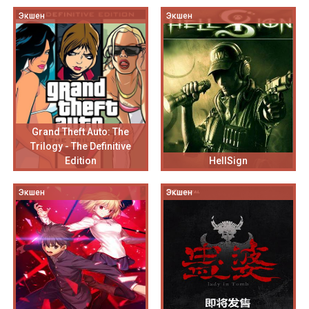
Экшен
Экшен
Grand Theft Auto: The
Trilogy - The Definitive
Edition
HellSign
Экшен
Экшен