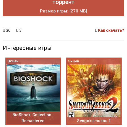
торрент
Размер игры: [270 MB]
36
3
Как скачать?
Интересные игры
Экшен
Экшен
BioShock: Collection -
Remastered
Sengoku musou 2