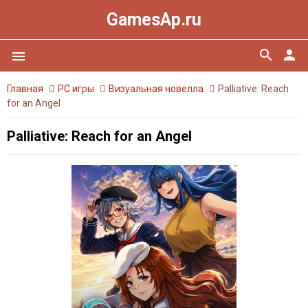
GamesAp.ru
search
person
menu
Главная
PC игры
Визуальная новелла
Palliative: Reach
for an Angel
Palliative: Reach for an Angel