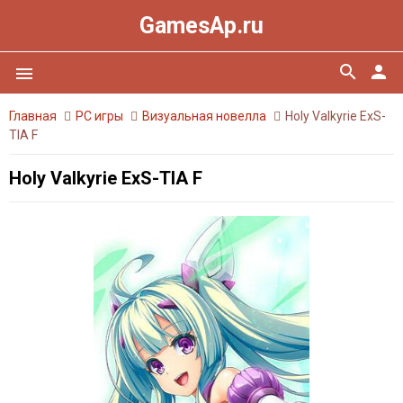
GamesAp.ru
search
person
menu
Главная
PC игры
Визуальная новелла
Holy Valkyrie ExS-
TIA F
Holy Valkyrie ExS-TIA F