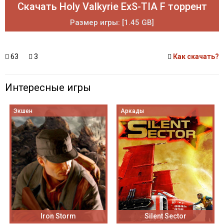
Скачать Holy Valkyrie ExS-TIA F торрент
Размер игры: [1.45 GB]
63
3
Как скачать?
Интересные игры
Экшен
Аркады
Iron Storm
Silent Sector