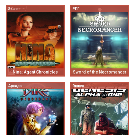
Экшен
РПГ
Nina: Agent Chronicles
Sword of the Necromancer
Аркады
Экшен