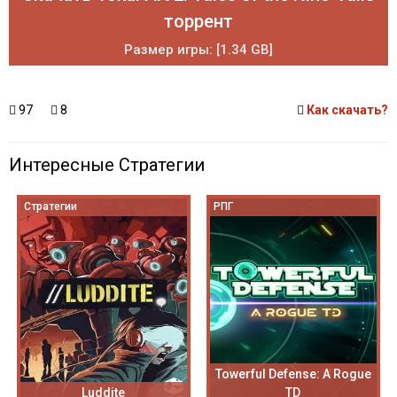
торрент
Размер игры: [1.34 GB]
97
8
Как скачать?
Интересные Стратегии
Стратегии
РПГ
Towerful Defense: A Rogue
Luddite
TD