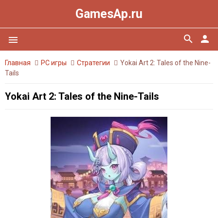
GamesAp.ru
search
person
menu
Главная
PC игры
Стратегии
Yokai Art 2: Tales of the Nine-
Tails
Yokai Art 2: Tales of the Nine-Tails