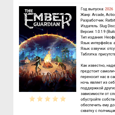
Год выпуска:
2026
Жанр: Arcade, Actio
Разработчик: Ratbi
Издатель: Slug Dis
Версия: 1.0.1.9 (Bui
Тип издания: Нео
Язык интерфейса: 
Язык озвучки: отсу
Таблэтка: присутств
Как известно, наде
предстоит самолич
переносит нас в с
ночь являет из се
поддержкой других
зависимости от сл
обустройте собств
обеспечить ему до
схватку с полчищ