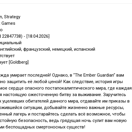
n, Strategy
t Games
co
ld 22847738) - [18.04.2026]
фициальный
английский, французский, немецкий, испанский
тствует
ует [Goldberg]
жда умирает последней! Однако, в "The Ember Guardian" вам
но защитить её любой ценой! Как следствие, история игры
амое сердце опасного постапокалиптического мира, где каждая
бя настоящую ожесточенную битву за выживание. Заручитесь
 уцелевших обитателей данного мира, отдавайте им приказы в
ожившейся ситуации, добывайте жизненно важные ресурсы,
енный лагерь и постарайтесь сделать всё возможное, чтобы
стойную безопасность, ведь грядущая ночь сулит вам новую
ами беспощадных смертоносных существ!