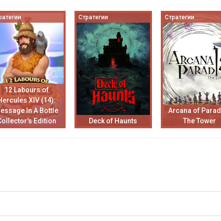
ратегии
Стратегии
Стратегии
12 Labours of
Hercules XIV (14):
essage In A Bottle
Arcana of Parad
Collector's Edition
Deck of Haunts
The Tower