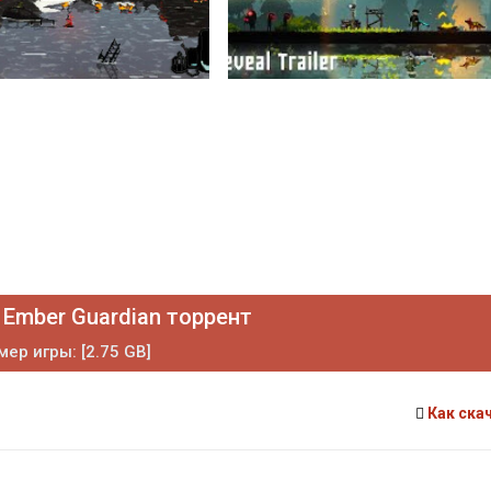
 Ember Guardian торрент
мер игры: [2.75 GB]
Как ска