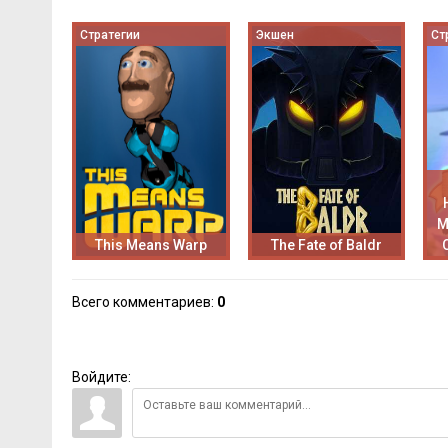
Стратегии
Экшен
Ст
M
This Means Warp
The Fate of Baldr
Всего комментариев
:
0
Войдите: