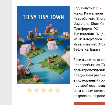
Год выпуска:
2026
Жанр: Казуальная,
Разработчик: Short 
Издатель: Short Cir
Платформа: PC
Тип издания: Лице
Язык интерфейса: 
Язык озвучки: Отсу
Таблетка: Вшита
Если вы питаете с
новоприбывшая "Te
времяпровождением
соединения различ
в полноценный гор
постарайтесь прев
органичным сочета
потрясающе прове