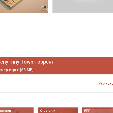
eny Tiny Town торрент
мер игры: [88 MB]
Как ска
ратегии
Стратегии
РПГ