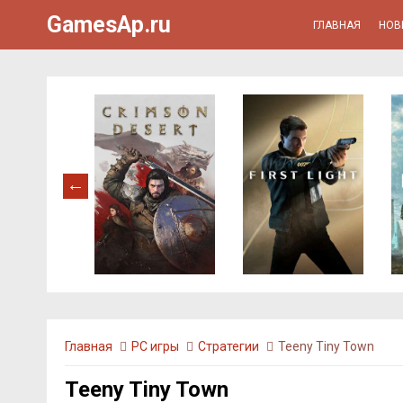
GamesAp.ru
ГЛАВНАЯ
НОВ
Главная
PC игры
Стратегии
Teeny Tiny Town
Teeny Tiny Town