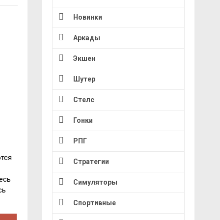
Новинки
Аркады
Экшен
Шутер
Стелс
Гонки
РПГ
ются
Стратегии
есь
Симуляторы
сь
Спортивные