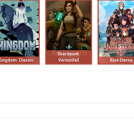
Shardpunk:
Kingdom: Classic
Verminfall
Rise Eterna