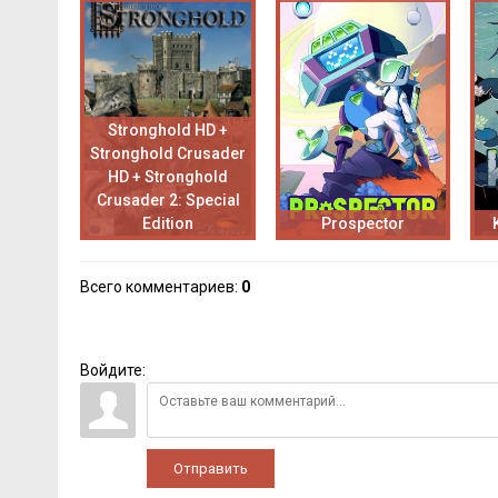
Stronghold HD +
Stronghold Crusader
HD + Stronghold
Crusader 2: Special
Edition
Prospector
Всего комментариев
:
0
Войдите:
Отправить