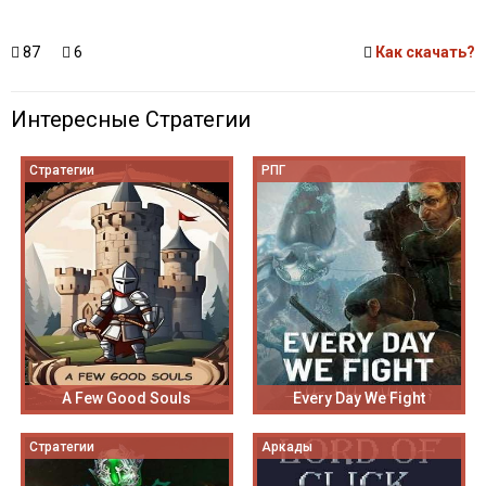
87
6
Как скачать?
Интересные Стратегии
Стратегии
РПГ
A Few Good Souls
Every Day We Fight
Стратегии
Аркады