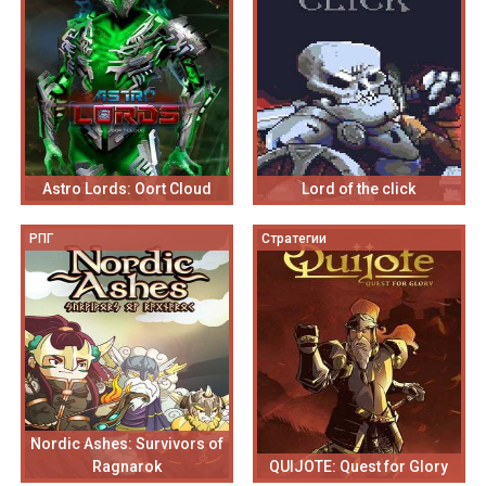
Astro Lords: Oort Cloud
Lord of the click
РПГ
Стратегии
Nordic Ashes: Survivors of
Ragnarok
QUIJOTE: Quest for Glory