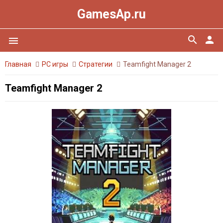
GamesAp.ru
search
person
menu
Главная
PC игры
Стратегии
Teamfight Manager 2
Teamfight Manager 2