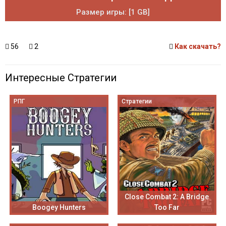
Размер игры: [1 GB]
56
2
Как скачать?
Интересные Стратегии
РПГ
Стратегии
Close Combat 2: A Bridge
Boogey Hunters
Too Far