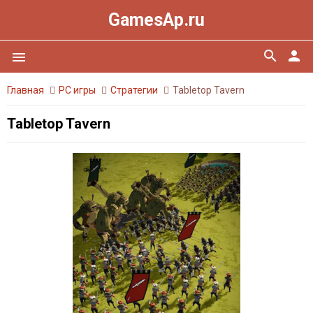
GamesAp.ru
search
person
menu
Главная
PC игры
Стратегии
Tabletop Tavern
Tabletop Tavern