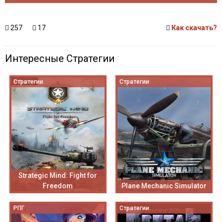
257
17
Как скачать?
Интересные Стратегии
Стратегии
Стратегии
Strategic Mind: Fight for
Freedom
Plane Mechanic Simulator
РПГ
Стратегии