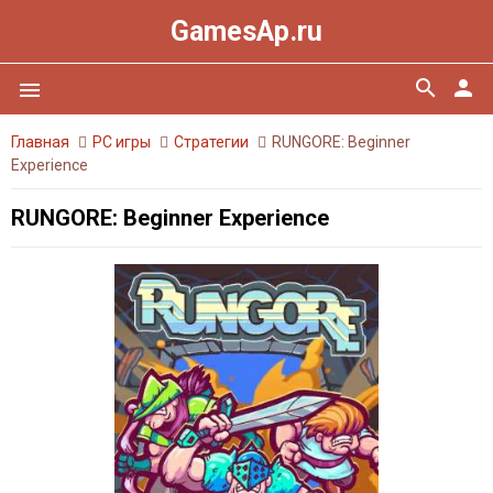
GamesAp.ru
search
person
menu
Главная
PC игры
Стратегии
RUNGORE: Beginner
Experience
RUNGORE: Beginner Experience