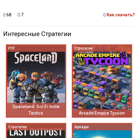
68
7
Как скачать?
Интересные Стратегии
РПГ
Стратегии
Spaceland: Sci-Fi Indie
Tactics
Arcade Empire Tycoon
Стратегии
Аркады