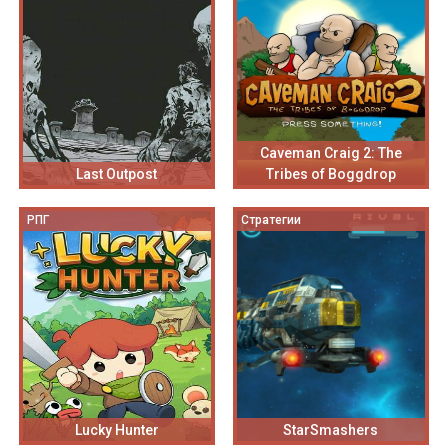
Caveman Craig 2: The
Last Outpost
Tribes of Boggdrop
РПГ
Стратегии
Lucky Hunter
StarSmashers