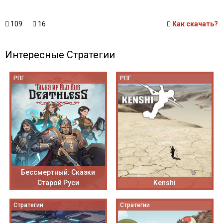
109
16
Как скачать?
Интересные Стратегии
РПГ
РПГ
Бессмертный: Сказки
Старой Руси
Kenshi
Стратегии
Стратегии