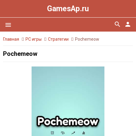
GamesAp.ru
search
person
menu
Главная
PC игры
Стратегии
Pochemeow
Pochemeow