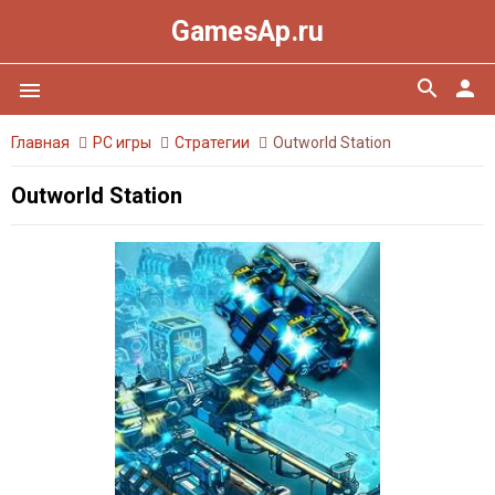
GamesAp.ru
search
person
menu
Главная
PC игры
Стратегии
Outworld Station
Outworld Station