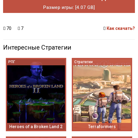
Размер игры: [4.07 GB]
70
7
Как скачать?
Интересные Стратегии
РПГ
Стратегии
Heroes of a Broken Land 2
Terraformers