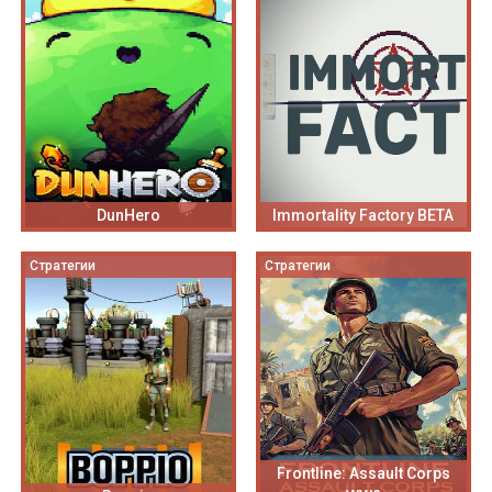
DunHero
Immortality Factory BETA
Стратегии
Стратегии
Frontline: Assault Corps