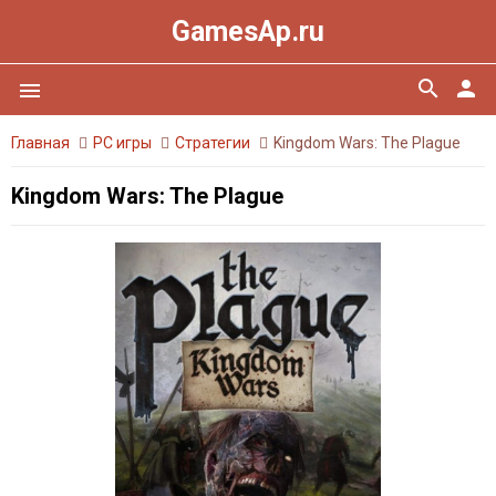
GamesAp.ru
search
person
menu
Главная
PC игры
Стратегии
Kingdom Wars: The Plague
Kingdom Wars: The Plague