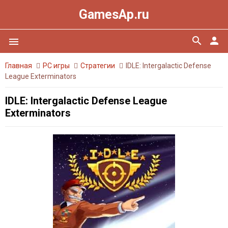
GamesAp.ru
search
person
menu
Главная
PC игры
Стратегии
IDLE: Intergalactic Defense
League Exterminators
IDLE: Intergalactic Defense League
Exterminators