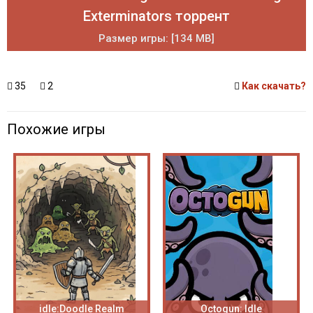
Exterminators торрент
Размер игры: [134 MB]
35
2
Как скачать?
Похожие игры
idle:Doodle Realm
Octogun: Idle