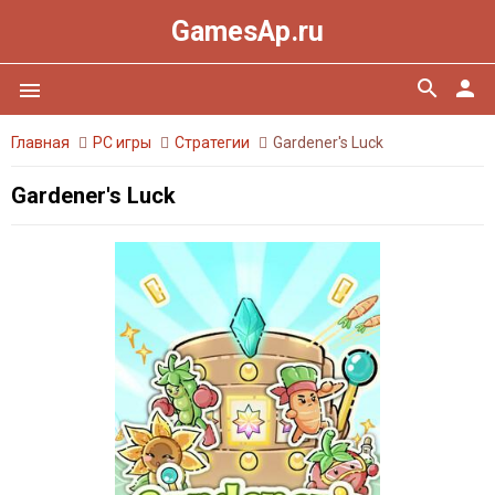
GamesAp.ru
search
person
menu
Главная
PC игры
Стратегии
Gardener's Luck
Gardener's Luck