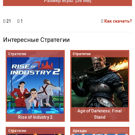
Размер игры: [36 MB]
21
1
Как скачать?
Интересные Стратегии
Стратегии
Стратегии
Age of Darkness: Final
Rise of Industry 2
Stand
Стратегии
Аркады