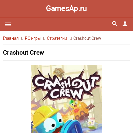
GamesAp.ru
search
person
menu
Главная
PC игры
Стратегии
Crashout Crew
Crashout Crew