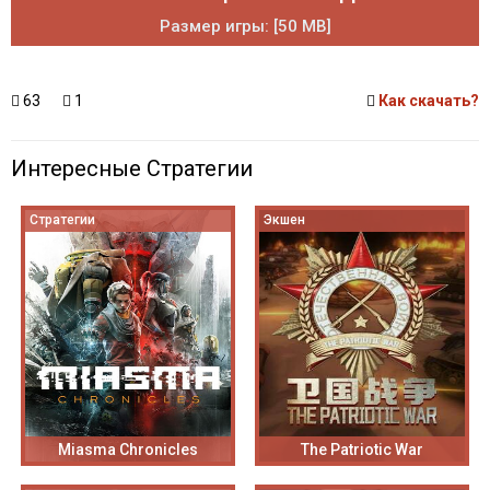
Размер игры: [50 MB]
63
1
Как скачать?
Интересные Стратегии
Стратегии
Экшен
Miasma Chronicles
The Patriotic War