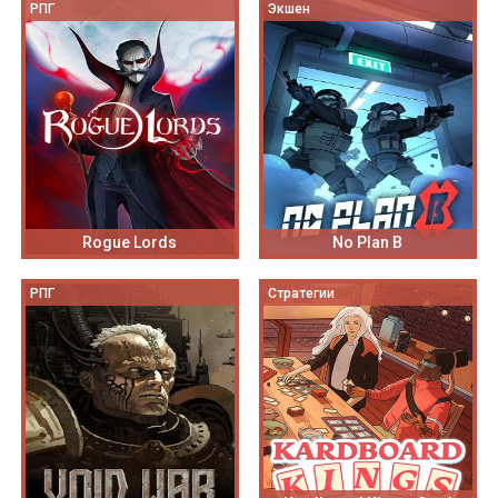
РПГ
Экшен
Rogue Lords
No Plan B
РПГ
Стратегии