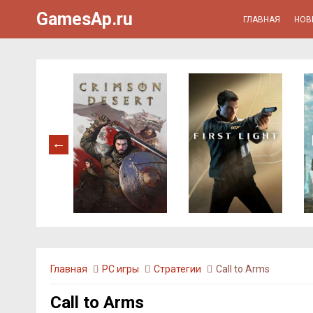
GamesAp.ru
ГЛАВНАЯ
НОВ
Главная
PC игры
Стратегии
Call to Arms
Call to Arms