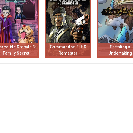
credible Dracula 3:
Commandos 2: HD
Earthling's
Family Secret
Remaster
Undertaking