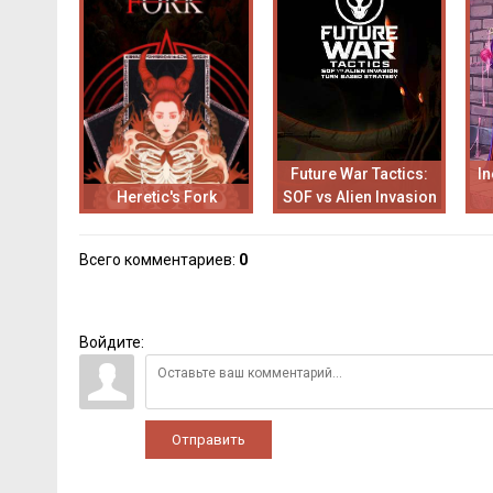
Future War Tactics:
In
Heretic's Fork
SOF vs Alien Invasion
Всего комментариев
:
0
Войдите:
Отправить