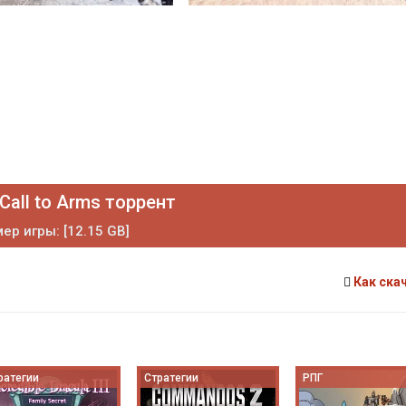
Call to Arms торрент
ер игры: [12.15 GB]
Как ска
ратегии
Стратегии
РПГ