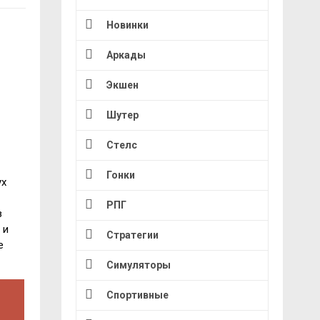
Новинки
Аркады
Экшен
Шутер
Стелс
Гонки
ух
РПГ
з
 и
Стратегии
е
Симуляторы
Спортивные