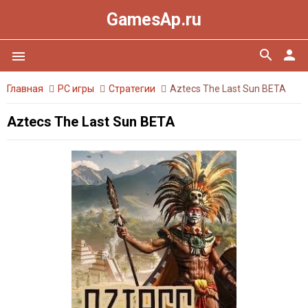
GamesAp.ru
search
person
menu
Главная
PC игры
Стратегии
Aztecs The Last Sun BETA
Aztecs The Last Sun BETA