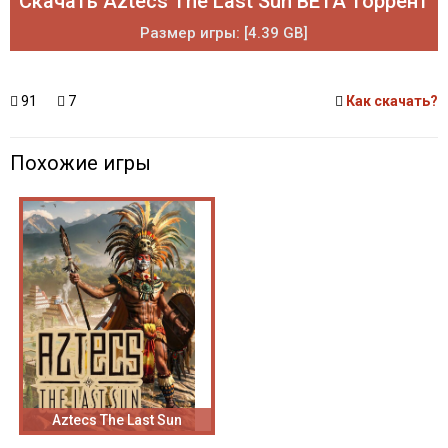
Скачать Aztecs The Last Sun BETA торрент
Размер игры: [4.39 GB]
91
7
Как скачать?
Похожие игры
Aztecs The Last Sun