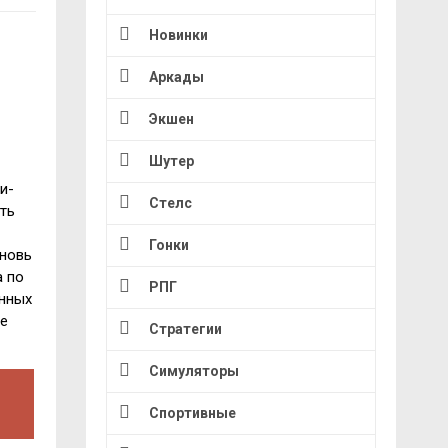
Новинки
Аркады
Экшен
Шутер
и-
Стелс
ть
Гонки
вновь
а по
РПГ
енных
ые
Стратегии
Симуляторы
Спортивные