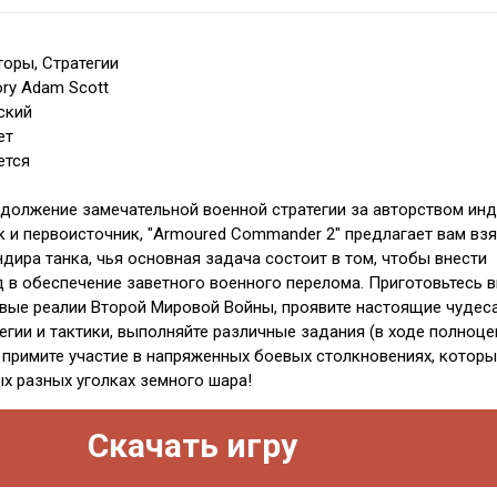
торы, Стратегии
ory Adam Scott
ский
ет
ется
олжение замечательной военной стратегии за авторством инд
к и первоисточник, "Armoured Commander 2" предлагает вам взя
дира танка, чья основная задача состоит в том, чтобы внести
 в обеспечение заветного военного перелома. Приготовьтесь 
овые реалии Второй Мировой Войны, проявите настоящие чудес
тегии и тактики, выполняйте различные задания (в ходе полноц
е примите участие в напряженных боевых столкновениях, котор
ых разных уголках земного шара!
Скачать игру