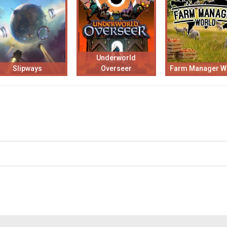
Underworld
Slipways
Overseer
Farm Manager W