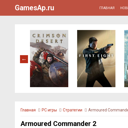
GamesAp.ru
ГЛАВНАЯ
НОВ
Главная
PC игры
Стратегии
Armoured Commande
Armoured Commander 2