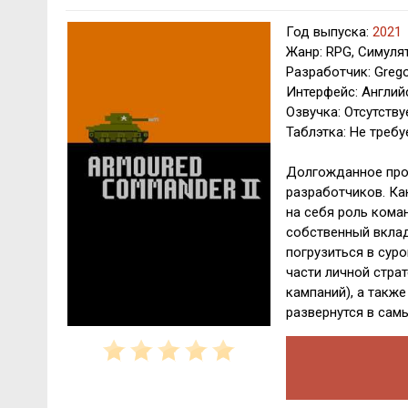
Год выпуска:
2021
Жанр: RPG, Симуля
Разработчик: Greg
Интерфейс: Англий
Озвучка: Отсутству
Таблэтка: Не требу
Долгожданное прод
разработчиков. Ка
на себя роль коман
собственный вклад
погрузиться в сур
части личной стра
кампаний), а такж
развернутся в сам