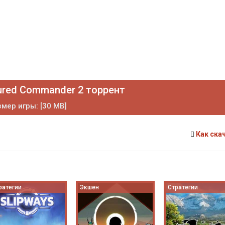
red Commander 2 торрент
мер игры: [30 MB]
Как ска
ратегии
Экшен
Стратегии