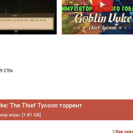
9 270x
ke: The Thief Tycoon торрент
мер игры: [1.81 GB]
Как ска