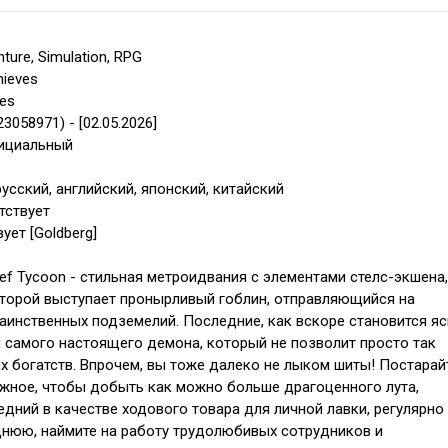
ture, Simulation, RPG
hieves
ves
 23058971) - [02.05.2026]
фициальный
усский, английский, японский, китайский
тствует
ует [Goldberg]
hief Tycoon - стильная метроидвания с элементами стелс-экшена,
торой выступает пронырливый гоблин, отправляющийся на
аинственных подземелий. Последние, как вскоре становится яс
 самого настоящего демона, который не позволит просто так
х богатств. Впрочем, вы тоже далеко не лыком шиты! Постарай
жное, чтобы добыть как можно больше драгоценного лута,
едний в качестве ходового товара для личной лавки, регулярно
нюю, наймите на работу трудолюбивых сотрудников и