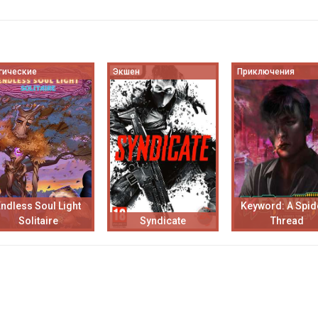
гические
Экшен
Приключения
Endless Soul Light
Keyword: A Spid
Solitaire
Syndicate
Thread