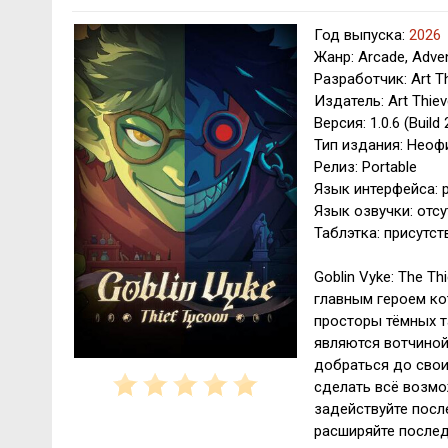
Год выпуска:
2026
Жанр: Arcade, Adven
Разработчик: Art T
Издатель: Art Thie
Версия: 1.0.6 (Build
Тип издания: Нео
Релиз: Portable
Язык интерфейса: р
Язык озвучки: отсу
Таблэтка: присутств
Goblin Vyke: The T
главным героем ко
просторы тёмных т
являются вотчиной
добраться до свои
сделать всё возмо
задействуйте посл
расширяйте послед