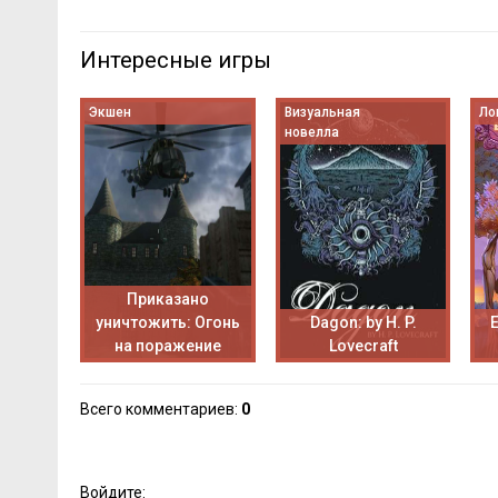
Интересные игры
Экшен
Визуальная
Ло
новелла
Приказано
уничтожить: Огонь
Dagon: by H. P.
на поражение
Lovecraft
Всего комментариев
:
0
Войдите: