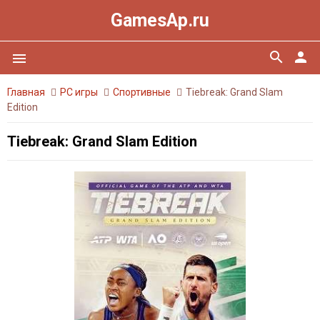
GamesAp.ru
search
person
menu
Главная
PC игры
Спортивные
Tiebreak: Grand Slam
Edition
Tiebreak: Grand Slam Edition