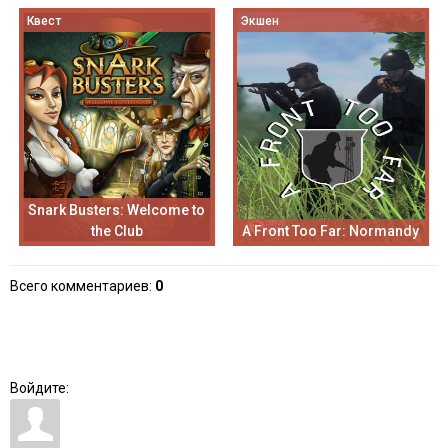
Квест
Экшен
Snark Busters: Welcome to
the Club
A Front Too Far: Normandy
Всего комментариев
:
0
Войдите: