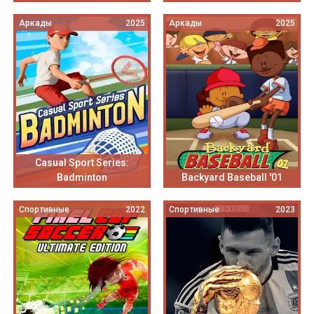
Аркады
2025
Аркады
2025
Casual Sport Series:
Badminton
Backyard Baseball '01
Спортивные
2022
Спортивные
2023