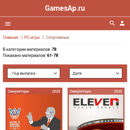
GamesAp.ru
search
person
menu
Главная
PC игры
Спортивные
В категории материалов
:
78
Показано материалов
:
61-78
Симуляторы
2025
Симуляторы
2025