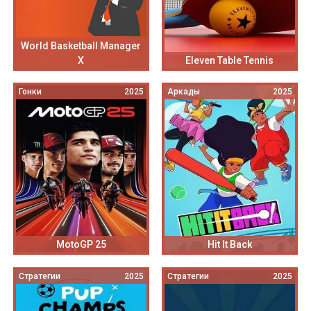
World Basketball Manager
X
Eleven Table Tennis
Гонки
2025
Аркады
2025
MotoGP 25
Hit It Back
Стратегии
2025
Стратегии
2025