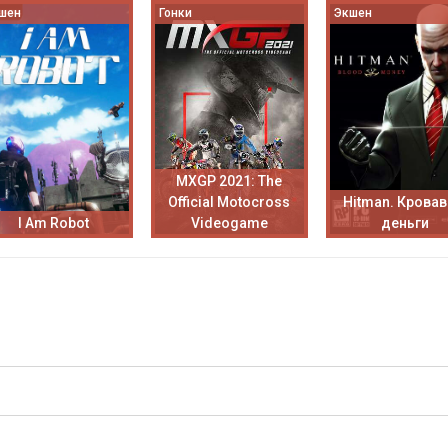
шен
Гонки
Экшен
MXGP 2021: The
Official Motocross
Hitman. Крова
I Am Robot
Videogame
деньги