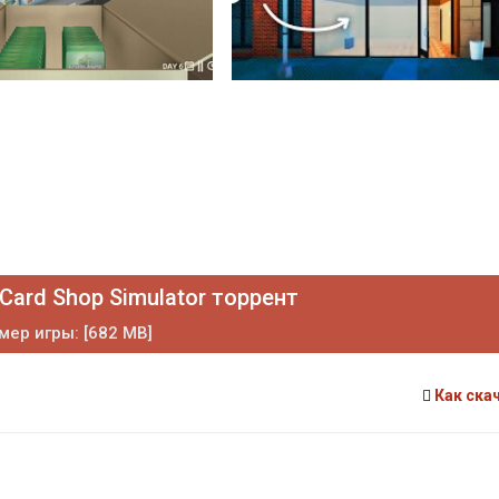
Card Shop Simulator торрент
мер игры: [682 MB]
Как ска