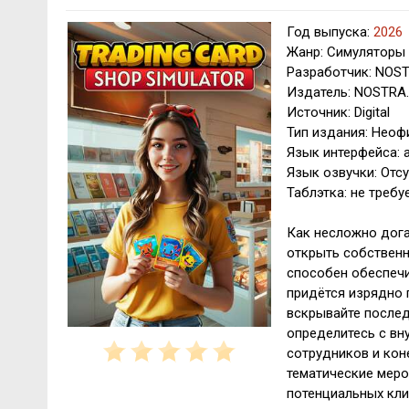
Год выпуска:
2026
Жанр: Симуляторы
Разработчик: NOS
Издатель: NOSTRA
Источник: Digital
Тип издания: Нео
Язык интерфейса: 
Язык озвучки: Отсу
Таблэтка: не требу
Как несложно догад
открыть собственн
способен обеспечи
придётся изрядно 
вскрывайте послед
определитесь с вн
сотрудников и кон
тематические меро
потенциальных кли