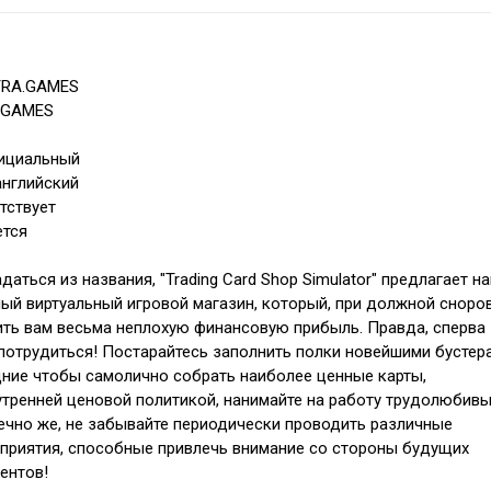
TRA.GAMES
.GAMES
фициальный
английский
тствует
ется
аться из названия, "Trading Card Shop Simulator" предлагает н
ый виртуальный игровой магазин, который, при должной сноров
ть вам весьма неплохую финансовую прибыль. Правда, сперва
потрудиться! Постарайтесь заполнить полки новейшими бустер
ние чтобы самолично собрать наиболее ценные карты,
утренней ценовой политикой, нанимайте на работу трудолюбив
ечно же, не забывайте периодически проводить различные
приятия, способные привлечь внимание со стороны будущих
ентов!