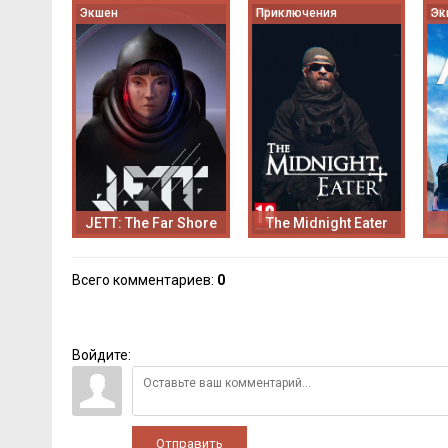
Экшен
Приключения
Эк
JETT: The Far Shore
The Midnight Eater
Всего комментариев
:
0
Войдите:
Отправить