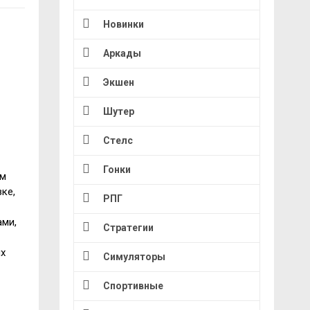
Новинки
Аркады
Экшен
Шутер
Стелс
Гонки
ам
ке,
РПГ
ами,
Стратегии
ых
Симуляторы
Спортивные